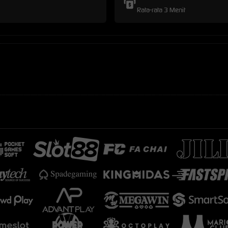
Rata-rata 3 Menit