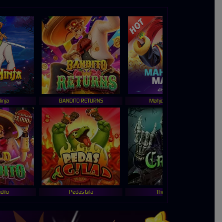
inja
BANDITO RETURNS
Mahjong Magic
dito
Pedas Gila
The Crypt