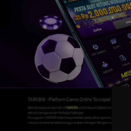
TARO89 - Platform Game Online Tercepat dengan Se
Nikmati keseruan bermain di
TARO89
portal hiburan digital modern yang am
seluruh pengguna dari berbagai kalangan.
Keunggulan TARO89 tidak hanya terletak pada pilihan gamenya yang lengkap, 
maupun proses transaksi pengguna akan ditangani dengan cepat, ramah, da