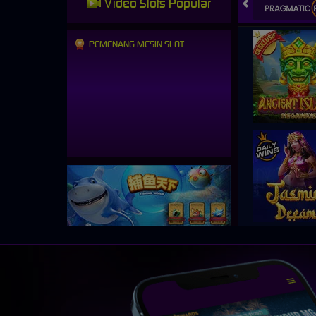
Video Slots Popular
PEMENANG MESIN SLOT