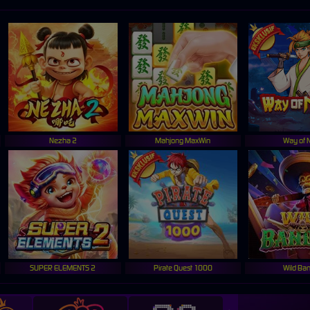
Nezha 2
Mahjong MaxWin
Way of N
SUPER ELEMENTS 2
Pirate Quest 1000
Wild Ban