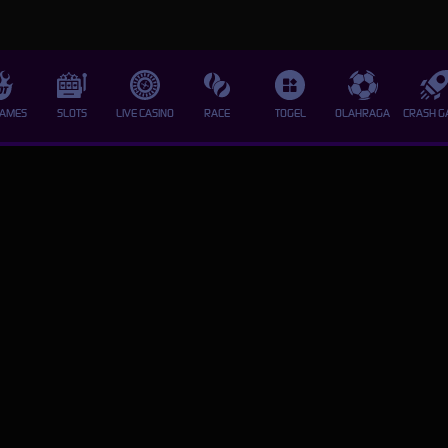
GAMES
SLOTS
LIVE CASINO
RACE
TOGEL
OLAHRAGA
CRASH 