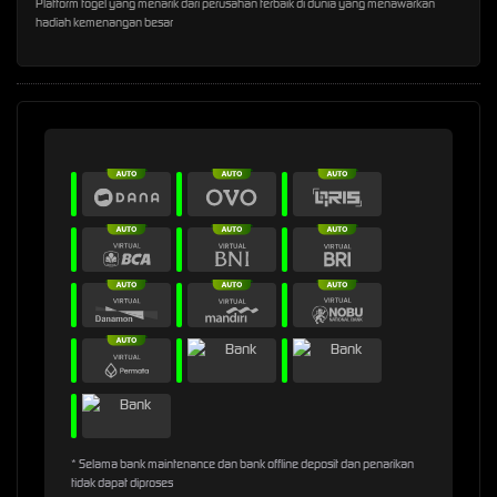
Platform togel yang menarik dari perusahan terbaik di dunia yang menawarkan
hadiah kemenangan besar
* Selama bank maintenance dan bank offline deposit dan penarikan
tidak dapat diproses