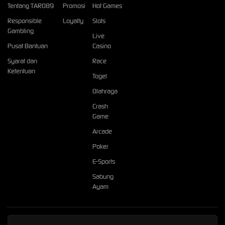
Tentang TARO89
Promosi
Hot Games
Responsible
Loyalty
Slots
Gambling
Live
Pusat Bantuan
Casino
Syarat dan
Race
Ketentuan
Togel
Olahraga
Crash
Game
Arcade
Poker
E-Sports
Sabung
Ayam