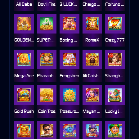
Ali Baba
Devil Fire
3 LUCKY LION
Charge Buffalo
Fortune Gems
GOLDEN EMPIRE 2
SUPER MAHJONG
Boxing King
RomaX
Crazy777
Mega Ace
Pharaoh Treasure
Fengshen
Jili Caishen
Shanghai Beauty
Gold Rush
Coin Tree
Treasure Quest
Mayan Empire
Lucky Jaguar