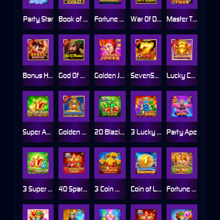
Party Star
Book of Gold
Fortune Gems 3
War Of Dragons
Master Tiger
Bonus Hunter
God Of Martial
Golden Joker
SevenSevenSeven
Lucky Coming
Super Ace Deluxe
Golden Queen
20 Blazing Clover
3 Lucky Baozhu
Party Ape
3 Super Ace
40 Sparkling Crown
3 Coin Wild Tiger
Coin of Lightning
Fortune Gems Legend