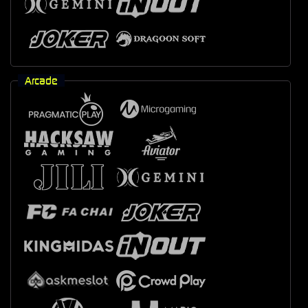
Arcade