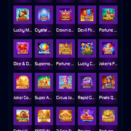
Lucky Macaw
Crystal 777 DELUXE
Crown of Fortune
Devil Fire Twins
Fortune Hook Boom
Dice & Drop
Supernova
Fortune Garuda 1000
Lucky Caramelo
Joker's Fortune
Joker Coins Expanded
Super Ace SPEED
Circus Joker 4096
Rapid Gems 777
Pirate Queen 2