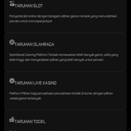
TARUHAN SLOT
Penyedia slot online dengan beragam pilihan game menarik yang memudahkan
pemain untuk mencapai jackpot
TARUHAN OLAHRAGA
Sportsbook Gaming Platform Terbaik menawarkan lebih banyak game, odds yang
lebih tinggi, dan menyediakan pilihan yang lebih banyak untuk pemain.
TARUHAN LIVE KASINO
Platform Pilihan bagi perusahaan-perusahaan terbaik di dunia, dengan pilihan
variasi game terbanyak
TARUHAN TOGEL