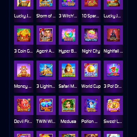
Lucky Jaguar 500
Storm of Seth 2
3 Witch's Lamp
10 Sparkling Crown
Lucky Jaguar 2
3 Coin Golden OX
Agent Ace
Hyper Burst
Night City
Nightfall Hunting
Money Pot
3 Lightning Blitz
Safari Mystery
World Cup
3 Pot Dragons
Devil Fire 2
TWIN WINS
Medusa
Potion Wizard
Sweet Land