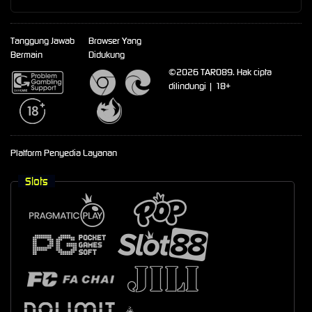
Tanggung Jawab
Browser Yang
Bermain
Didukung
©2026 TARO89. Hak cipta
dilindungi | 18+
Platform Penyedia Layanan
Slots