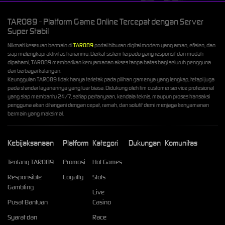
TARO89 - Platform Game Online Tercepat dengan Server
Super Stabil
Nikmati keseruan bermain di
TARO89
portal hiburan digital modern yang aman, efisien, dan
siap melengkapi aktivitas harianmu. Berkat sistem terpadu yang responsif dan mudah
dipahami, TARO89 memberikan kenyamanan akses tanpa batas bagi seluruh pengguna
dari berbagai kalangan.
Keunggulan TARO89 tidak hanya terletak pada pilihan gamenya yang lengkap, tetapi juga
pada standar layanannya yang luar biasa. Didukung oleh tim customer service profesional
yang siap membantu 24/7, setiap pertanyaan, kendala teknis, maupun proses transaksi
pengguna akan ditangani dengan cepat, ramah, dan solutif demi menjaga kenyamanan
bermain yang maksimal.
Kebijaksanaan
Platform
Kategori
Dukungan
Komunitas
Tentang TARO89
Promosi
Hot Games
Responsible
Loyalty
Slots
Gambling
Live
Pusat Bantuan
Casino
Syarat dan
Race