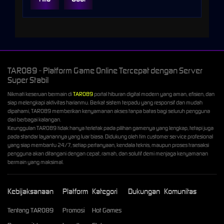
TARO89 - Platform Game Online Tercepat dengan Server
Super Stabil
Nikmati keseruan bermain di
TARO89
portal hiburan digital modern yang aman, efisien, dan
siap melengkapi aktivitas harianmu. Berkat sistem terpadu yang responsif dan mudah
dipahami, TARO89 memberikan kenyamanan akses tanpa batas bagi seluruh pengguna
dari berbagai kalangan.
Keunggulan TARO89 tidak hanya terletak pada pilihan gamenya yang lengkap, tetapi juga
pada standar layanannya yang luar biasa. Didukung oleh tim customer service profesional
yang siap membantu 24/7, setiap pertanyaan, kendala teknis, maupun proses transaksi
pengguna akan ditangani dengan cepat, ramah, dan solutif demi menjaga kenyamanan
bermain yang maksimal.
Kebijaksanaan
Platform
Kategori
Dukungan
Komunitas
Tentang TARO89
Promosi
Hot Games