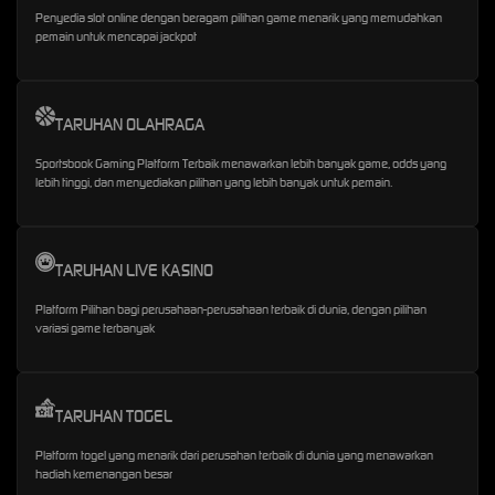
Penyedia slot online dengan beragam pilihan game menarik yang memudahkan
pemain untuk mencapai jackpot
TARUHAN OLAHRAGA
Sportsbook Gaming Platform Terbaik menawarkan lebih banyak game, odds yang
lebih tinggi, dan menyediakan pilihan yang lebih banyak untuk pemain.
TARUHAN LIVE KASINO
Platform Pilihan bagi perusahaan-perusahaan terbaik di dunia, dengan pilihan
variasi game terbanyak
TARUHAN TOGEL
Platform togel yang menarik dari perusahan terbaik di dunia yang menawarkan
hadiah kemenangan besar