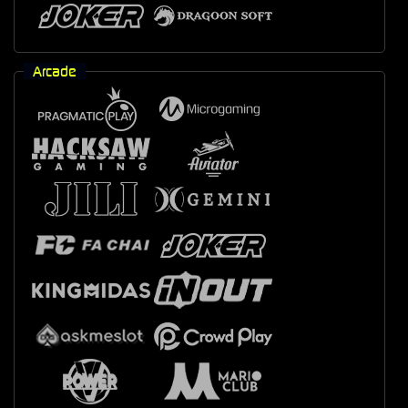
Arcade