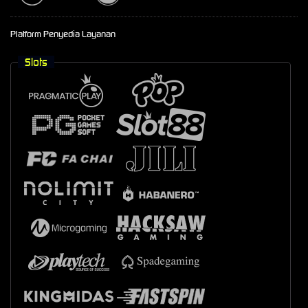
Platform Penyedia Layanan
Slots