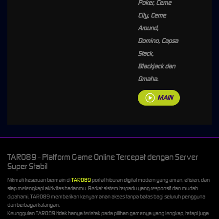
Poker, Ceme
City, Ceme
Around,
Domino, Capsa
Stack,
Blackjack dan
Omaha.
MAIN
TARO89 - Platform Game Online Tercepat dengan Server
Super Stabil
Nikmati keseruan bermain di
TARO89
portal hiburan digital modern yang aman, efisien, dan
siap melengkapi aktivitas harianmu. Berkat sistem terpadu yang responsif dan mudah
dipahami, TARO89 memberikan kenyamanan akses tanpa batas bagi seluruh pengguna
dari berbagai kalangan.
Keunggulan TARO89 tidak hanya terletak pada pilihan gamenya yang lengkap, tetapi juga