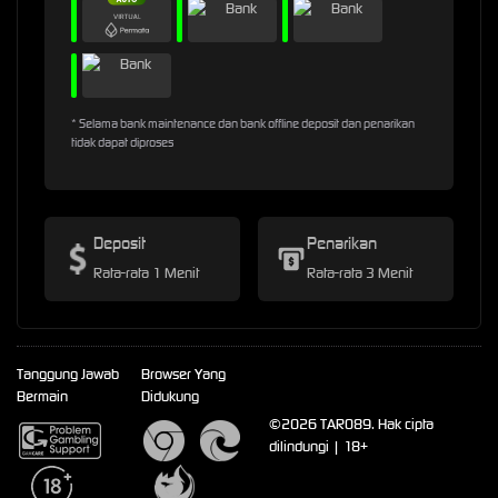
* Selama bank maintenance dan bank offline deposit dan penarikan
tidak dapat diproses
Deposit
Penarikan
Rata-rata 1 Menit
Rata-rata 3 Menit
Tanggung Jawab
Browser Yang
Bermain
Didukung
©2026 TARO89. Hak cipta
dilindungi | 18+